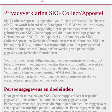
Privacyverklaring SKG Collect/Appostel
SKG Collect/Appostel is eigendom van Stichting Kerkelijk Geldbeheer
(SKG) en wordt beheerd door Betaalgroep B.V. We vinden uw privacy
erg belangrijk en gaan zorgvuldig met de persoonsgegevens van
gebruikers van SKG Collect/Appostel die in ons bezit zijn gekomen.
Gebruikers van SKG Collect/Appostel zijn Abonnees van SKG
Collect/Appostel en Kerkleden/Betrokkenen van de Abonnees. SKG en
Betaalgroep B.V. zijn nimmer aansprakelijk voor “het privacybeleid
van/bij de Abonnee zelf” inzake de verwerking van persoonlijke
gegevens van Kerkleden/Betrokkenen
Voor ons is een zorgvuldige omgang met persoonsgegevens van groot
belang. Persoonlijke gegevens worden dan ook zorgvuldig verwerkt en
beveiligd. Hierbij houden wij ons aan de eisen die de Algemene
Verordening Gegevensbescherming (AVG) stelt. In deze
privacyverklaring geven wij uitleg over persoonsgegevens die we
verzamelen en gebruiken en met welk doel.
Persoonsgegevens en doeleinden
Door gebruik te maken van SKG Collect/Appostel laat u bepaalde
gegevens bij ons achter. Dat kunnen persoonsgegevens zijn.
Persoonsgegevens zijn gegevens die zijn te herleiden en iets zeggen over
een bepaalde natuurlijke persoon, of individu. Persoonsgegevens die wij
vastleggen zijn o.a. naam, adres, telefoonnummer e-mailadres etc.